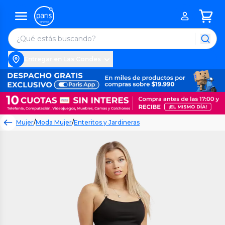
Entregar en Las Condes
Mujer
/
Moda Mujer
/
Enteritos y Jardineras