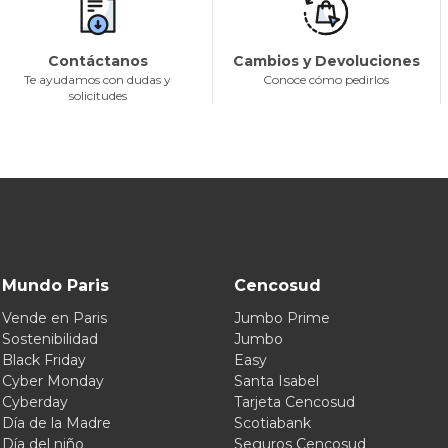
Contáctanos
Cambios y Devoluciones
Te ayudamos con dudas y
Conoce cómo pedirlos
solicitudes
Mundo Paris
Cencosud
Vende en Paris
Jumbo Prime
Sostenibilidad
Jumbo
Black Friday
Easy
Cyber Monday
Santa Isabel
Cyberday
Tarjeta Cencosud
Día de la Madre
Scotiabank
Día del niño
Seguros Cencosud