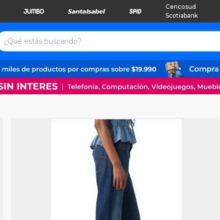
Cencosud
Scotiabank