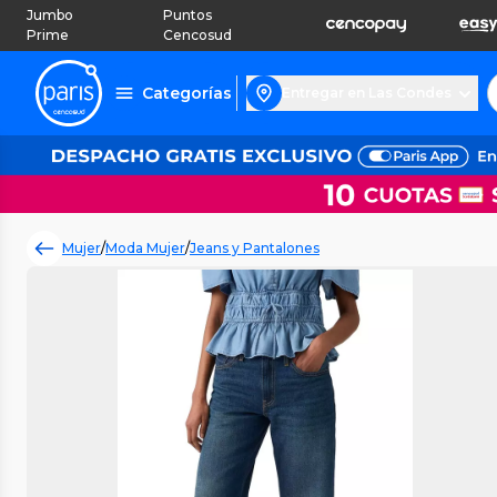
Jumbo
Puntos
Prime
Cencosud
Categorías
Entregar en Las Condes
Mujer
/
Moda Mujer
/
Jeans y Pantalones