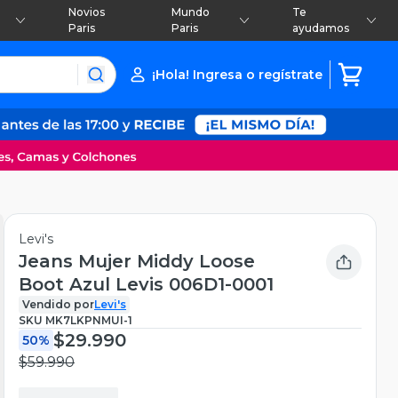
Novios
Mundo
Te
Paris
Paris
ayudamos
¡Hola! Ingresa o regístrate
Levi's
Jeans Mujer Middy Loose
Boot Azul Levis 006D1-0001
Vendido por
Levi's
SKU
MK7LKPNMUI-1
$29.990
50%
$59.990