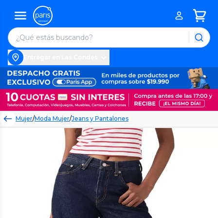
Entregar en Las Condes
Mujer
/
Moda Mujer
/
Jeans y Pantalones