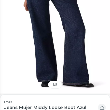
1
/
5
Levi's
Jeans Mujer Middy Loose Boot Azul