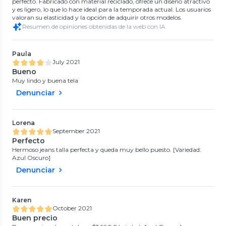
perfecto. Fabricado con material reciclado, ofrece un diseño atractivo
y es ligero, lo que lo hace ideal para la temporada actual. Los usuarios
valoran su elasticidad y la opción de adquirir otros modelos.
Resumen de opiniones obtenidas de la web con IA
Paula
July 2021
Bueno
Muy lindo y buena tela
Denunciar
Lorena
September 2021
Perfecto
Hermoso jeans talla perfecta y queda muy bello puesto. [Variedad:
Azul Oscuro]
Denunciar
Karen
October 2021
Buen precio