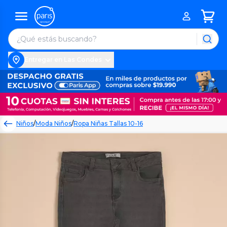
Entregar en Las Condes
Niños
/
Moda Niños
/
Ropa Niñas Tallas 10-16