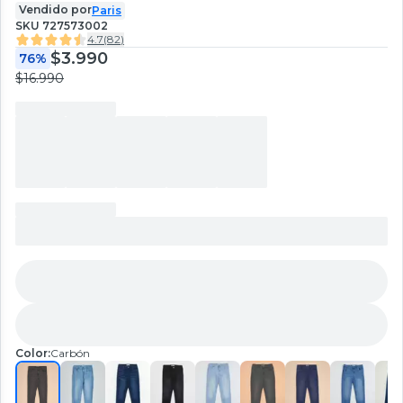
Vendido por
Paris
SKU
727573002
4.7
(
82
)
$3.990
76%
$16.990
Color:
Carbón