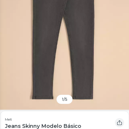
1
/
5
Melt
Jeans Skinny Modelo Básico