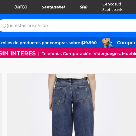
Cencosud
Scotiabank