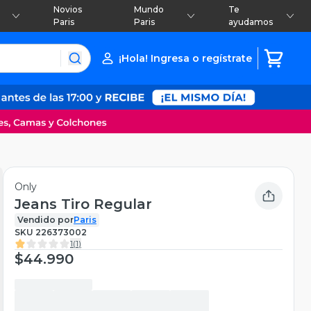
Novios
Mundo
Te
Paris
Paris
ayudamos
¡Hola! Ingresa o regístrate
Only
Jeans Tiro Regular
Vendido por
Paris
SKU
226373002
1
(
1
)
$44.990