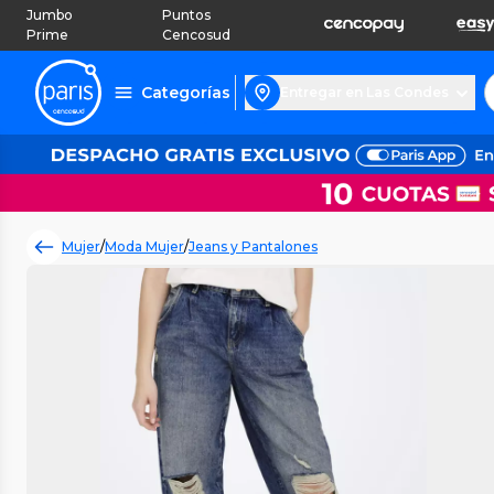
Jumbo
Puntos
Prime
Cencosud
Categorías
Entregar en Las Condes
Mujer
/
Moda Mujer
/
Jeans y Pantalones