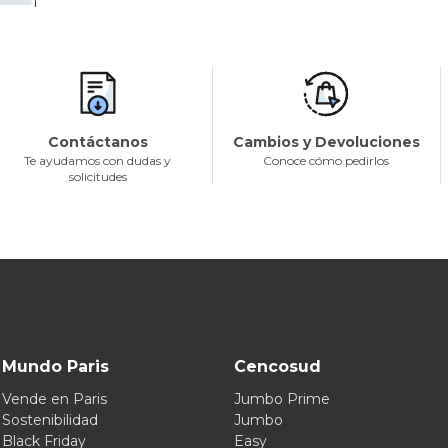
1
Contáctanos
Cambios y Devoluciones
Te ayudamos con dudas y
Conoce cómo pedirlos
solicitudes
Mundo Paris
Cencosud
Vende en Paris
Jumbo Prime
Sostenibilidad
Jumbo
Black Friday
Easy