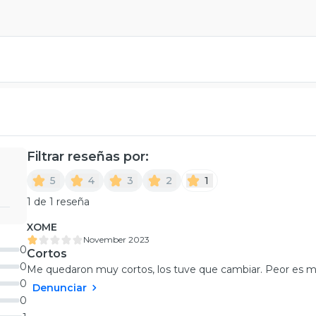
Filtrar reseñas por:
5
4
3
2
1
1 de 1 reseña
XOME
November 2023
0
Cortos
0
Me quedaron muy cortos, los tuve que cambiar. Peor es mu
0
Denunciar
0