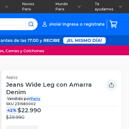
Novios
Mundo
Te
Paris
Paris
ayudamos
¡Hola! Ingresa o regístrate
Alaniz
Jeans Wide Leg con Amarra
Denim
Vendido por
Paris
SKU
231680002
$22.990
42%
$39.990