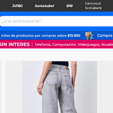
Cencosud
Scotiabank