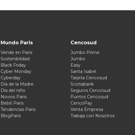
Mundo Paris
Cencosud
Vende en Paris
Jumbo Prime
Sostenibilidad
Jumbo
Black Friday
Easy
Cyber Monday
Santa Isabel
Cyberday
Tarjeta Cencosud
Día de la Madre
Scotiabank
Día del niño
Seguros Cencosud
Novios Paris
Puntos Cencosud
Bebé Paris
CencoPay
Tendencias Paris
Venta Empresa
BlogParis
Trabaja con Nosotros