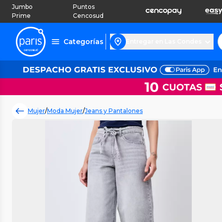
Jumbo
Puntos
Prime
Cencosud
Categorías
Entregar en Las Condes
Mujer
/
Moda Mujer
/
Jeans y Pantalones