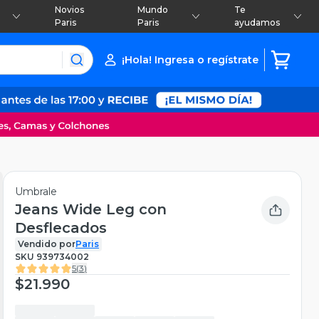
Novios
Mundo
Te
Paris
Paris
ayudamos
¡Hola! Ingresa o regístrate
Umbrale
Jeans Wide Leg con
Desflecados
Vendido por
Paris
SKU
939734002
5
(
3
)
$21.990