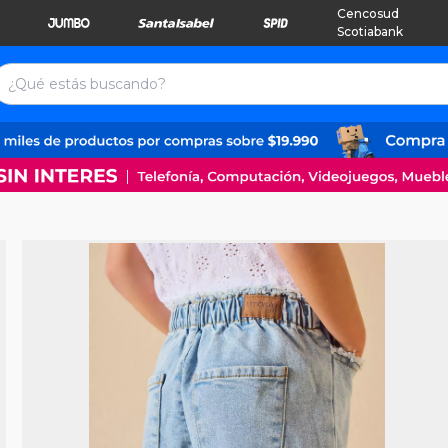
Cencosud
Scotiabank