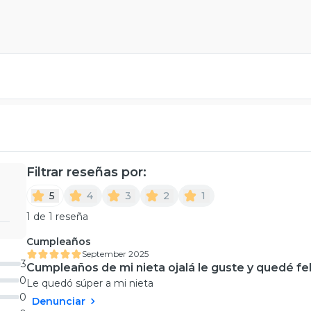
Filtrar reseñas por:
5
4
3
2
1
1 de 1 reseña
Cumpleaños
September 2025
3
Cumpleaños de mi nieta ojalá le guste y quedé fel
0
Le quedó súper a mi nieta
0
Denunciar