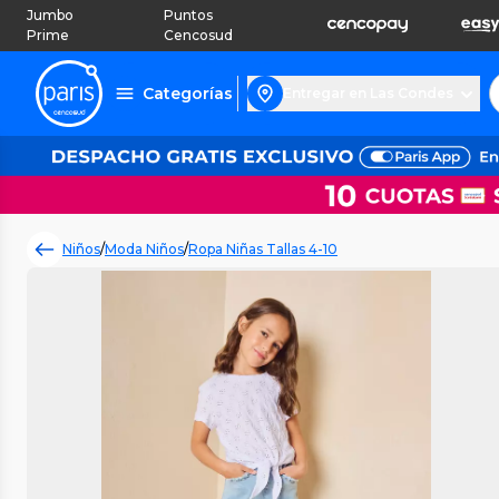
Jumbo
Puntos
Prime
Cencosud
Categorías
Entregar en Las Condes
Niños
/
Moda Niños
/
Ropa Niñas Tallas 4-10