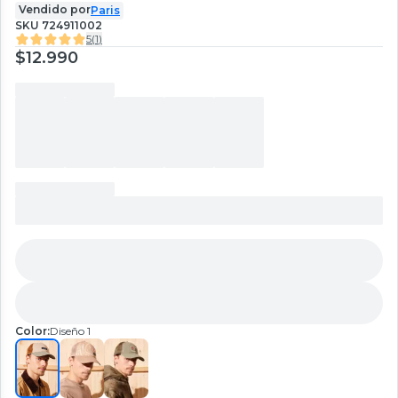
Vendido por
Paris
SKU
724911002
5
(
1
)
$12.990
Color:
Diseño 1