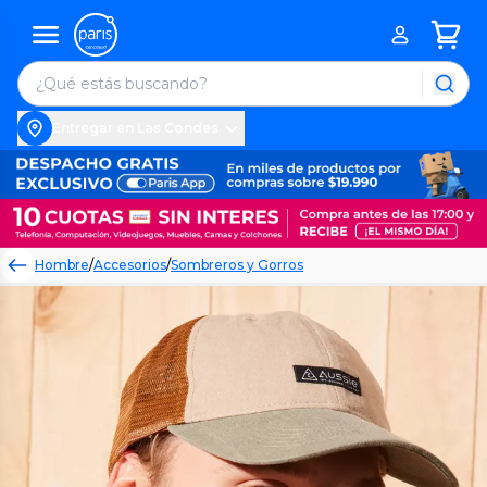
Entregar en Las Condes
Hombre
/
Accesorios
/
Sombreros y Gorros