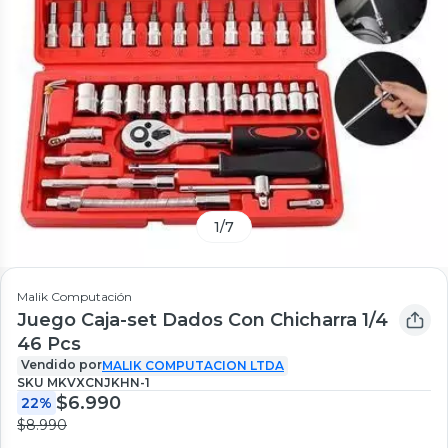
1
/
7
Malik Computación
Juego Caja-set Dados Con Chicharra 1/4
46 Pcs
Vendido por
MALIK COMPUTACION LTDA
SKU
MKVXCNJKHN-1
$6.990
22%
$8.990