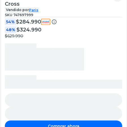
Cross
Vendido por
Paris
SKU
747697999
$284.990
54%
$324.990
48%
$629.990
Comprar ahora