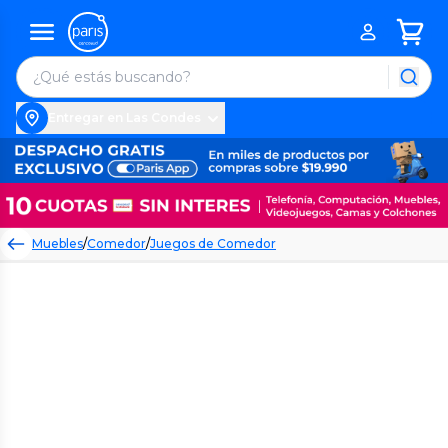
Entregar en Las Condes
Muebles
/
Comedor
/
Juegos de Comedor