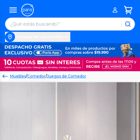
Entregar en Las Condes
Muebles
/
Comedor
/
Juegos de Comedor