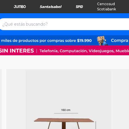
Cencosud
Scotiabank