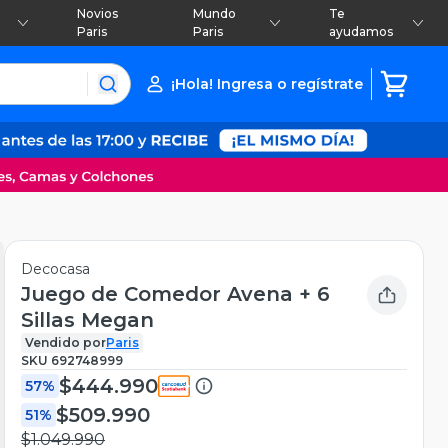
Novios
Mundo
Te
Paris
Paris
ayudamos
¡Hola! Ingresa o regístrate
Decocasa
Juego de Comedor Avena + 6
Sillas Megan
Vendido por
Paris
SKU
692748999
$444.990
57%
$509.990
51%
$1.049.990