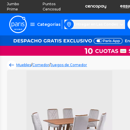
Jumbo
Puntos
Prime
Cencosud
Categorías
Entregar en Las Condes
Muebles
/
Comedor
/
Juegos de Comedor