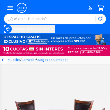
Entregar en Las Condes
Muebles
/
Comedor
/
Juegos de Comedor