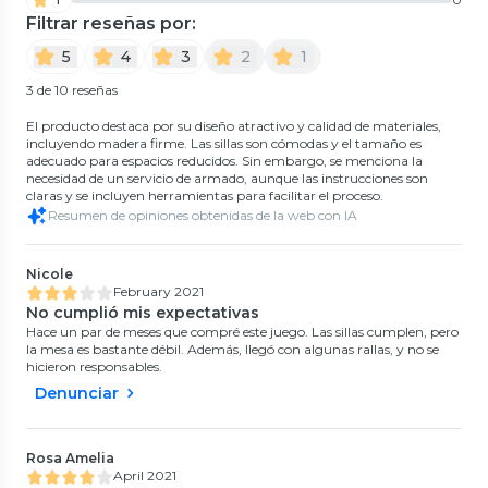
Filtrar reseñas por:
5
4
3
2
1
3 de 10 reseñas
El producto destaca por su diseño atractivo y calidad de materiales,
incluyendo madera firme. Las sillas son cómodas y el tamaño es
adecuado para espacios reducidos. Sin embargo, se menciona la
necesidad de un servicio de armado, aunque las instrucciones son
claras y se incluyen herramientas para facilitar el proceso.
Resumen de opiniones obtenidas de la web con IA
Nicole
February 2021
No cumplió mis expectativas
Hace un par de meses que compré este juego. Las sillas cumplen, pero
la mesa es bastante débil. Además, llegó con algunas rallas, y no se
hicieron responsables.
Denunciar
Rosa Amelia
April 2021