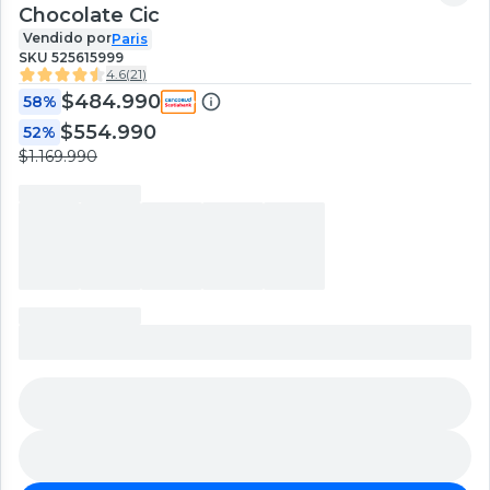
Chocolate Cic
Vendido por
Paris
SKU
525615999
4.6
(
21
)
$484.990
58%
$554.990
52%
$1.169.990