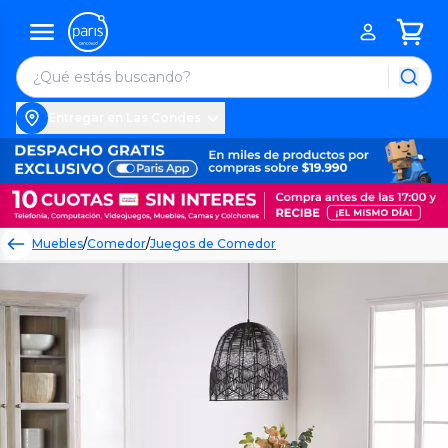
Entregar en Las Condes
Muebles
/
Comedor
/
Juegos de Comedor