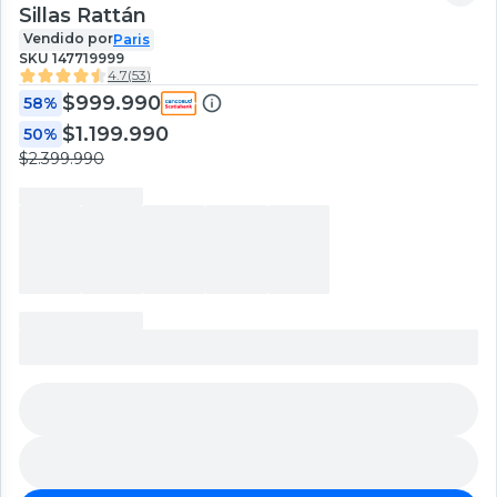
Sillas Rattán
Vendido por
Paris
SKU
147719999
4.7
(
53
)
$999.990
58%
$1.199.990
50%
$2.399.990