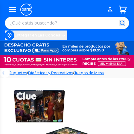
Entregar en Las Condes
Juguetes
/
Didácticos y Recreativos
/
Juegos de Mesa