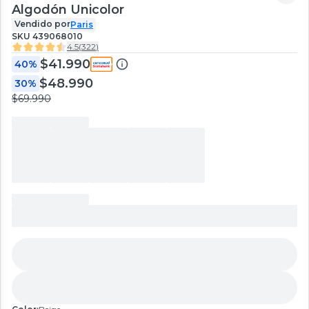
Algodón Unicolor
Vendido por
Paris
SKU
439068010
4.5
(
322
)
$41.990
40%
$48.990
30%
$69.990