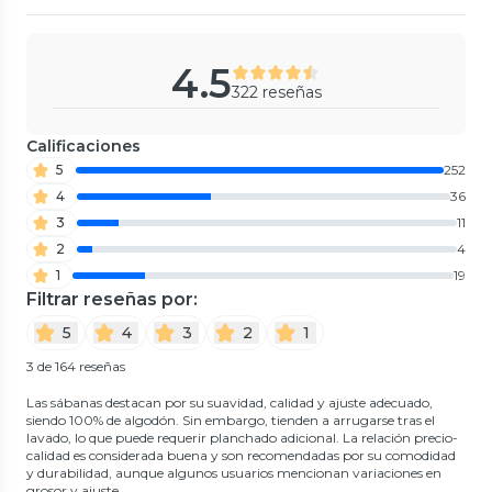
4.5
322 reseñas
Calificaciones
5
252
4
36
3
11
2
4
1
19
Filtrar reseñas por:
5
4
3
2
1
3 de 164 reseñas
Las sábanas destacan por su suavidad, calidad y ajuste adecuado,
siendo 100% de algodón. Sin embargo, tienden a arrugarse tras el
lavado, lo que puede requerir planchado adicional. La relación precio-
calidad es considerada buena y son recomendadas por su comodidad
y durabilidad, aunque algunos usuarios mencionan variaciones en
grosor y ajuste.