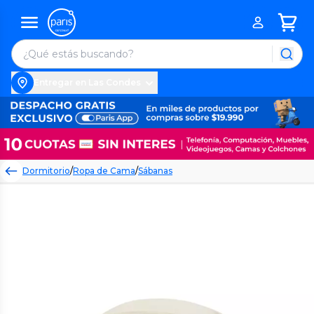
Entregar en Las Condes
Dormitorio
/
Ropa de Cama
/
Sábanas