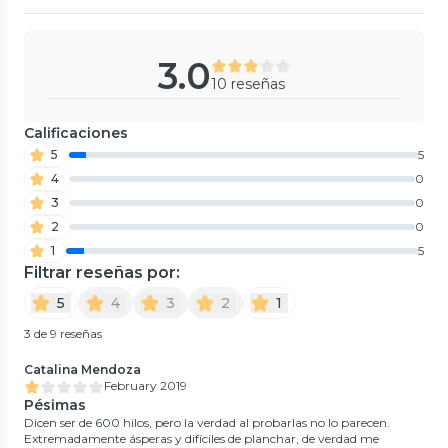
3.0
10 reseñas
Calificaciones
5
5
4
0
3
0
2
0
1
5
Filtrar reseñas por:
5
4
3
2
1
3 de 9 reseñas
Catalina Mendoza
February 2019
Pésimas
Dicen ser de 600 hilos, pero la verdad al probarlas no lo parecen.
Extremadamente ásperas y difíciles de planchar, de verdad me