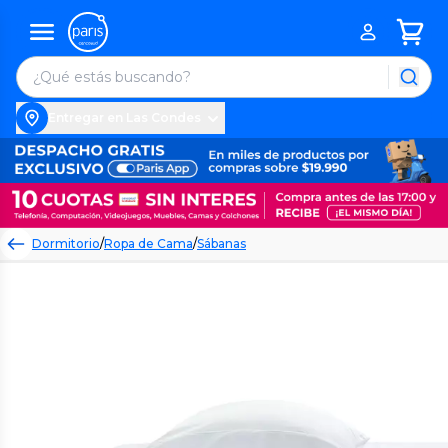
Entregar en Las Condes
Dormitorio
/
Ropa de Cama
/
Sábanas