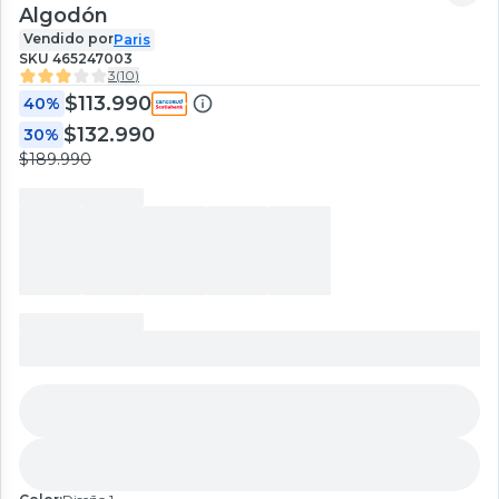
Algodón
Vendido por
Paris
SKU
465247003
3
(
10
)
$113.990
40%
$132.990
30%
$189.990