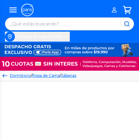
Entregar en Las Condes
Dormitorio
/
Ropa de Cama
/
Sábanas