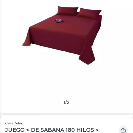
1
/
2
CasaDeliacl
JUEGO < DE SABANA 180 HILOS <