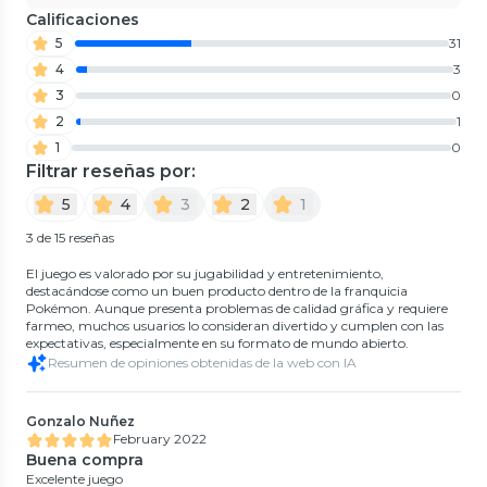
Calificaciones
5
31
4
3
3
0
2
1
1
0
Filtrar reseñas por:
5
4
3
2
1
3 de 15 reseñas
El juego es valorado por su jugabilidad y entretenimiento,
destacándose como un buen producto dentro de la franquicia
Pokémon. Aunque presenta problemas de calidad gráfica y requiere
farmeo, muchos usuarios lo consideran divertido y cumplen con las
expectativas, especialmente en su formato de mundo abierto.
Resumen de opiniones obtenidas de la web con IA
Gonzalo Nuñez
February 2022
Buena compra
Excelente juego