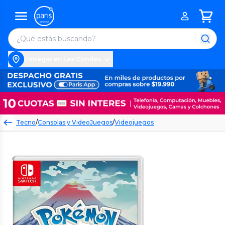
Entregar en Las Condes
Tecno
/
Consolas y VideoJuegos
/
Videojuegos