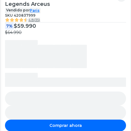
Legends Arceus
Vendido por
Paris
SKU
420837999
4.8
(
35
)
$59.990
7%
$64.990
Comprar ahora