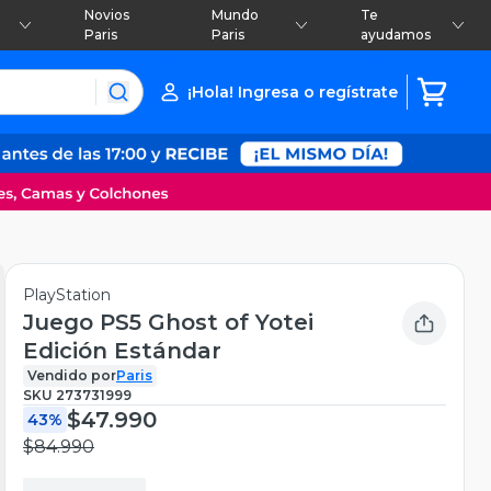
Novios
Mundo
Te
Paris
Paris
ayudamos
¡Hola! Ingresa o regístrate
PlayStation
Juego PS5 Ghost of Yotei
Edición Estándar
Vendido por
Paris
SKU
273731999
$47.990
43%
$84.990