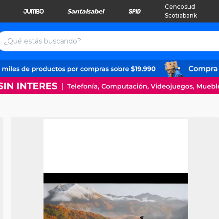
Cencosud
Scotiabank