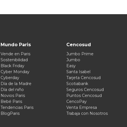
Mundo Paris
Cencosud
Vende en Paris
Jumbo Prime
Sostenibilidad
Jumbo
Black Friday
Easy
Cyber Monday
Santa Isabel
Cyberday
Tarjeta Cencosud
Día de la Madre
Scotiabank
Día del niño
Seguros Cencosud
Novios Paris
Puntos Cencosud
Bebé Paris
CencoPay
Tendencias Paris
Venta Empresa
BlogParis
Trabaja con Nosotros