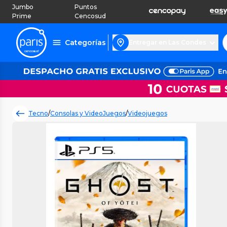
Jumbo
Puntos
Prime
Cencosud
Categorías
Entregar en Las Condes
Tecno
/
Consolas y VideoJuegos
/
Videojuegos