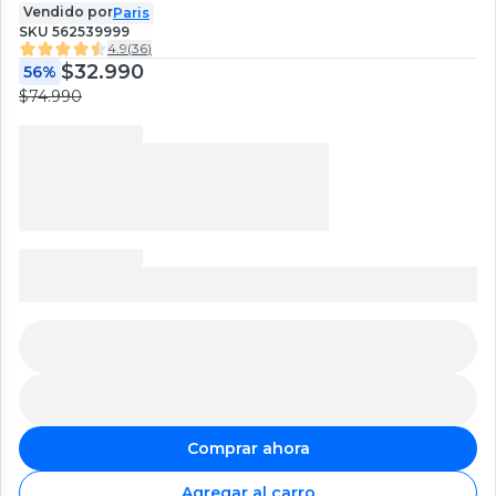
Vendido por
Paris
SKU
562539999
4.9
(
36
)
$32.990
56%
$74.990
Comprar ahora
Agregar al carro