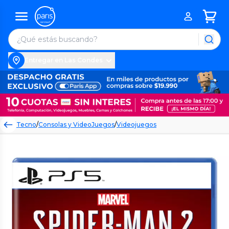
Entregar en Las Condes
Tecno
/
Consolas y VideoJuegos
/
Videojuegos