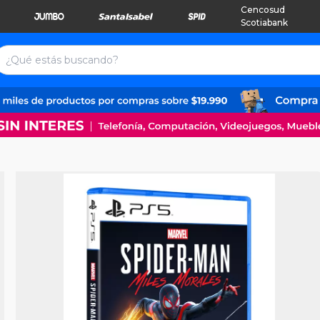
Cencosud
Scotiabank