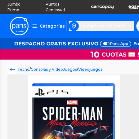
Jumbo
Puntos
Prime
Cencosud
Categorías
Entregar en Las Condes
Tecno
/
Consolas y VideoJuegos
/
Videojuegos