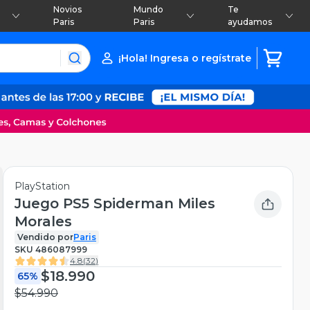
Novios
Mundo
Te
Paris
Paris
ayudamos
¡Hola! Ingresa o regístrate
PlayStation
Juego PS5 Spiderman Miles
Morales
Vendido por
Paris
SKU
486087999
4.8
(
32
)
$18.990
65%
$54.990