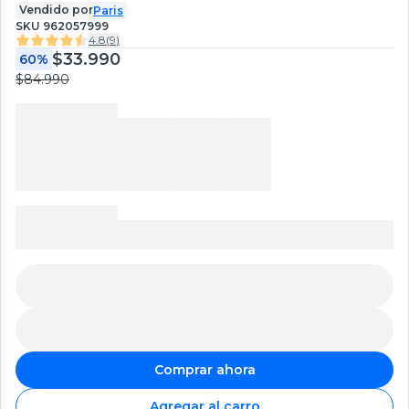
Vendido por
Paris
SKU
962057999
4.8
(
9
)
$33.990
60%
$84.990
Comprar ahora
Agregar al carro