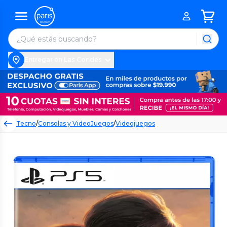
Entregar en Las Condes
Tecno
/
Consolas y VideoJuegos
/
Videojuegos