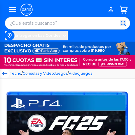
Entregar en Las Condes
Tecno
/
Consolas y VideoJuegos
/
Videojuegos