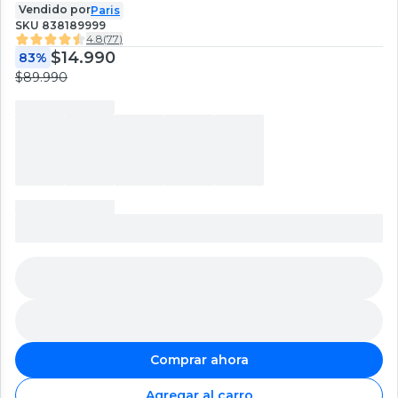
Vendido por
Paris
SKU
838189999
4.8
(
77
)
$14.990
83%
$89.990
Comprar ahora
Agregar al carro