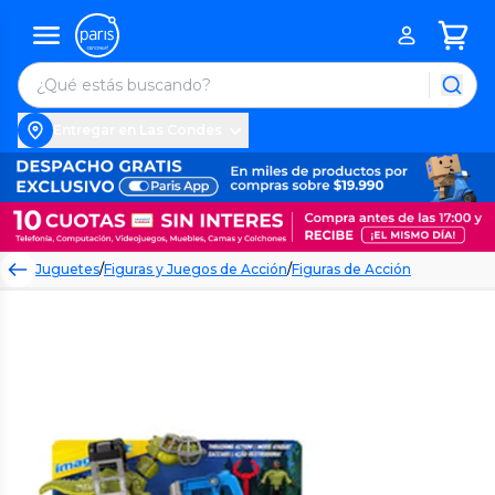
Entregar en Las Condes
Juguetes
/
Figuras y Juegos de Acción
/
Figuras de Acción