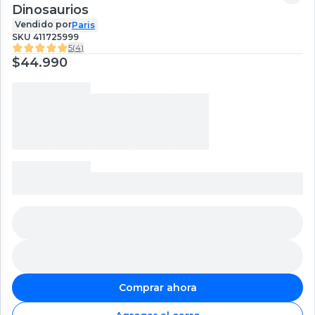
Dinosaurios
Vendido por
Paris
SKU
411725999
5
(
4
)
$44.990
Comprar ahora