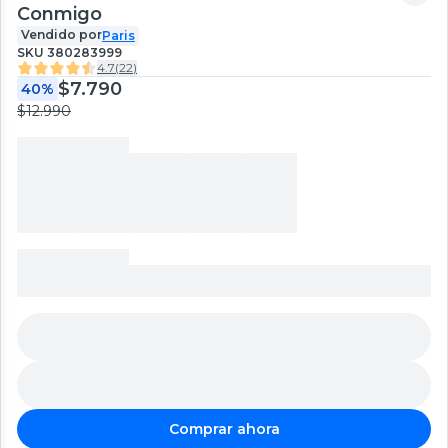
Conmigo
Vendido por
Paris
SKU
380283999
4.7
(
22
)
$7.790
40%
$12.990
Comprar ahora