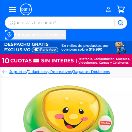
Entregar en Las Condes
Juguetes
/
Didácticos y Recreativos
/
Juguetes Didácticos