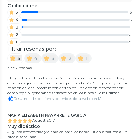
Calificaciones
5
16
4
5
3
1
2
0
1
0
Filtrar reseñas por:
5
4
3
2
1
3 de 7 reseñas
El juguete es interactivo y didáctico, ofreciendo múltiples sonidos y
canciones que lo hacen atractivo para los bebés. Su ligereza y buena
relación calidad-precio lo convierten en una opción recomendable
como regalo, generando satisfacción en los niños que lo utilizan.
Resumen de opiniones obtenidas de la web con IA
MARIA ELIZABETH NAVARRETE GARCIA
August 2017
Muy didáctico
Juguete entretenido y didáctico para los bebés. Buen producto a un
precio adecuado.