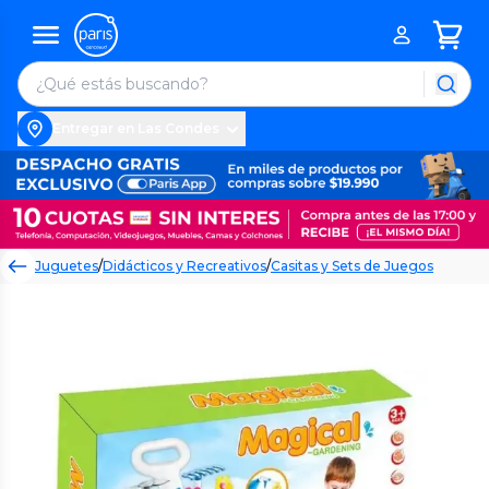
Entregar en Las Condes
Juguetes
/
Didácticos y Recreativos
/
Casitas y Sets de Juegos