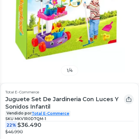
1
/
4
Total E-Commerce
Juguete Set De Jardineria Con Luces Y
Sonidos Infantil
Vendido por
Total E-Commerce
SKU
MKV1R0D7QM-1
$36.490
22%
$46.990