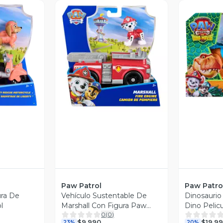
revia
Vista Previa
V
Paw Patrol
Paw Patro
ura De
Vehículo Sustentable De
Dinosaurio
l
Marshall Con Figura Paw
Dino Pelic
0
(
0
)
Patrol
$9.990
$19.9
23%
20%