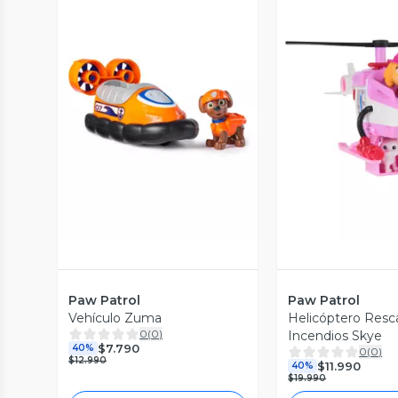
Vista Previa
Vista P
Paw Patrol
Paw Patrol
Vehículo Zuma
Helicóptero Resc
0
(
0
)
Incendios Skye
$7.790
40%
0
(
0
)
$12.990
$11.990
40%
$19.990