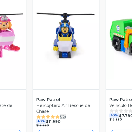
revia
Vista Previa
V
Paw Patrol
Paw Patro
ate de
Helicóptero Air Rescue de
Vehículo R
Chase
$7.79
40%
5
(
2
)
$12.990
$11.990
40%
$19.990