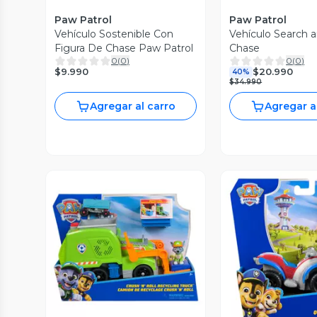
Paw Patrol
Paw Patrol
Vehículo Sostenible Con
Vehículo Search 
Figura De Chase Paw Patrol
Chase
0
(
0
)
0
(
0
)
$9.990
$20.990
40%
$34.990
Agregar al carro
Agregar a
Vista Previa
Vista P