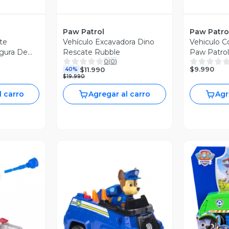
Paw Patrol
Paw Patro
te
Vehículo Excavadora Dino
Vehiculo C
gura De
Rescate Rubble
Paw Patrol
0
(
0
)
ol
$9.990
$11.990
40%
$19.990
l carro
Agregar al carro
Agr
V
revia
Vista Previa