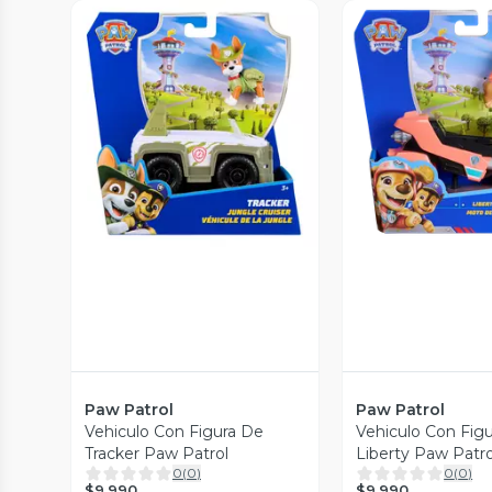
Vista Previa
Vista P
Paw Patrol
Paw Patrol
Vehiculo Con Figura De
Vehiculo Con Fig
Tracker Paw Patrol
Liberty Paw Patro
0
(
0
)
0
(
0
)
$9.990
$9.990