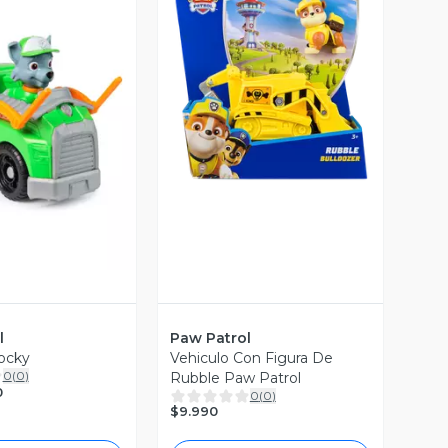
Vista Previa
ista Previa
l
Paw Patrol
ocky
Vehiculo Con Figura De
0
(
0
)
Rubble Paw Patrol
0
0
(
0
)
$9.990