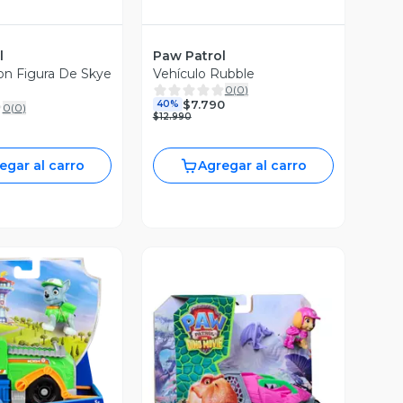
l
Paw Patrol
on Figura De Skye
Vehículo Rubble
0
(
0
)
$7.790
40%
0
(
0
)
$12.990
egar al carro
Agregar al carro
ista Previa
Vista Previa