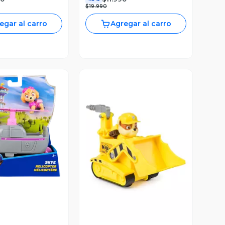
$19.990
egar al carro
Agregar al carro
ista Previa
Vista Previa