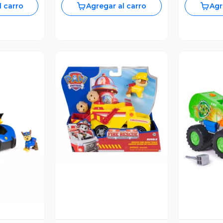
l carro
Agregar al carro
Agr
Vista Previa
revia
V