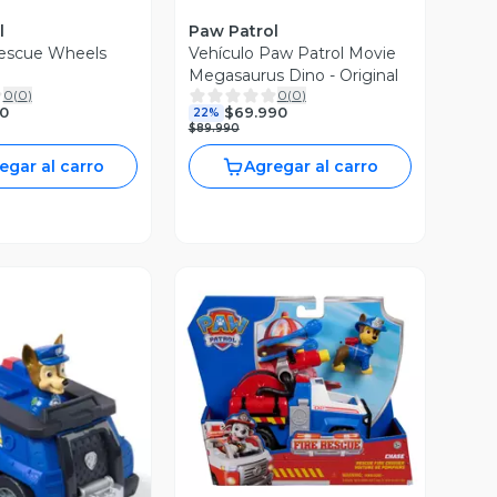
l
Paw Patrol
Rescue Wheels
Vehículo Paw Patrol Movie
Megasaurus Dino - Original
0
(
0
)
0
(
0
)
90
$69.990
22%
$89.990
egar al carro
Agregar al carro
Vista Previa
ista Previa