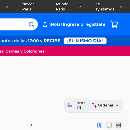
Novios
Mundo
Te
Paris
Paris
ayudamos
¡Hola! Ingresa o regístrate
Filtros
Ordenar
(
1
)