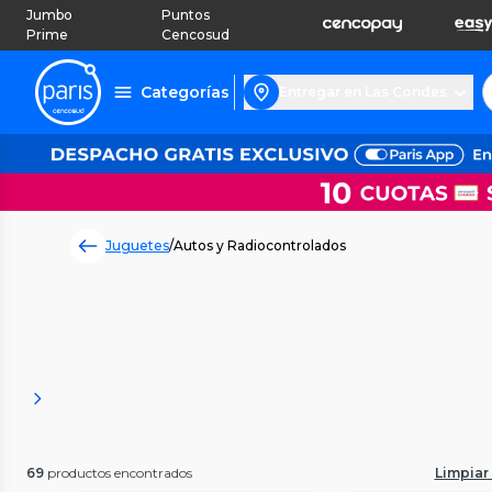
Jumbo
Puntos
Prime
Cencosud
Categorías
Entregar en Las Condes
Juguetes
/
Autos y Radiocontrolados
69
productos encontrados
Limpiar 