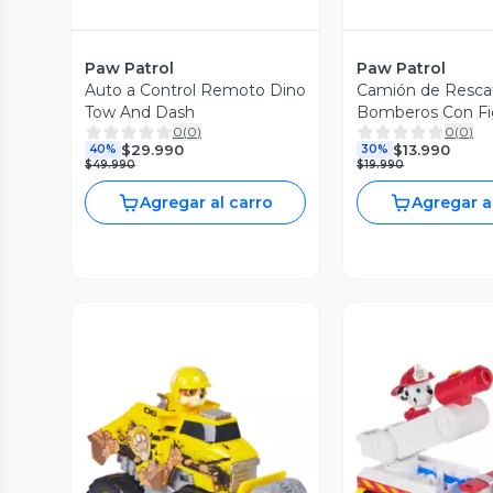
Paw Patrol
Paw Patrol
Auto a Control Remoto Dino
Camión de Resca
Tow And Dash
Bomberos Con Fi
0
(
0
)
0
(
0
)
Marshall Paw Patr
$29.990
$13.990
40%
30%
$49.990
$19.990
Agregar al carro
Agregar a
Vista Previa
Vista P