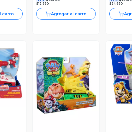
$12.990
$24.990
l carro
Agregar al carro
Agr
revia
V
Vista Previa