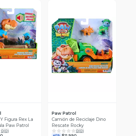
ista Previa
Vista Previa
l
Paw Patrol
 Y Figura Rex La
Camión de Reciclaje Dino
ula Paw Patrol
Rescate Rocky
0
(
0
)
0
(
0
)
90
$11.990
40%