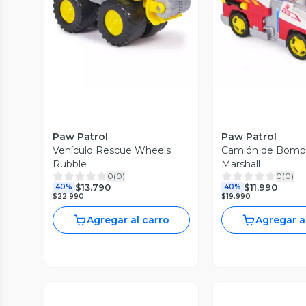
Paw Patrol
Paw Patrol
Vehículo Rescue Wheels
Camión de Bomb
Rubble
Marshall
0
(
0
)
0
(
0
)
$13.790
$11.990
40%
40%
$22.990
$19.990
Agregar al carro
Agregar a