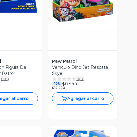
l
Paw Patrol
on Figura De
Vehículo Dino Jet Rescate
 Patrol
Skye
0
(
0
)
0
(
0
)
$11.990
40%
$19.990
egar al carro
Agregar al carro