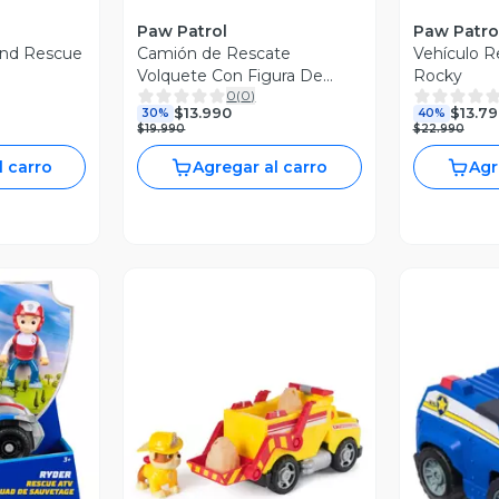
Paw Patrol
Paw Patro
and Rescue
Camión de Rescate
Vehículo 
Volquete Con Figura De
Rocky
0
(
0
)
Rubble Paw Patrol
$13.990
$13.7
30%
40%
$19.990
$22.990
l carro
Agregar al carro
Agr
revia
Vista Previa
V