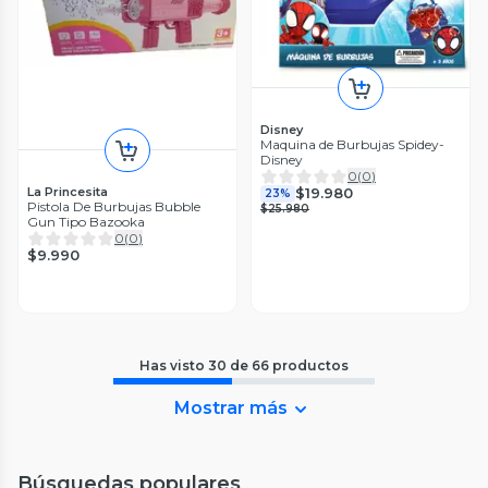
Disney
Maquina de Burbujas Spidey-
Disney
0
(
0
)
La Princesita
$19.980
23%
Pistola De Burbujas Bubble
$25.980
Gun Tipo Bazooka
0
(
0
)
$9.990
Has visto
30
de
66
productos
Mostrar más
Búsquedas populares