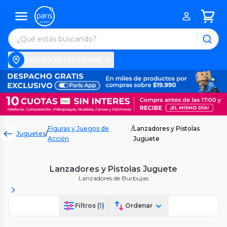
Entregar en Las Condes
Figuras y Juegos de
/
Lanzadores y Pistolas
Juguetes
/
Acción
Juguete
Lanzadores y Pistolas Juguete
Lanzadores de Burbujas
Filtros (
1
)
Ordenar