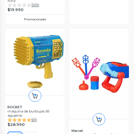
Azul
0
(
0
)
$19.990
Promocionado
ROCKET
máquina de burbujas 69
agujeros
5
(
1
)
$28.990
Marvel