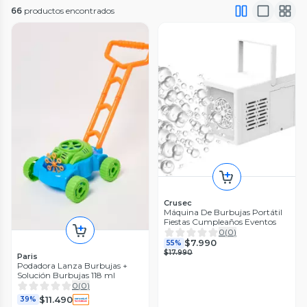
66
productos encontrados
Crusec
Máquina De Burbujas Portátil
Fiestas Cumpleaños Eventos
0
(
0
)
$7.990
55%
$17.990
Paris
Podadora Lanza Burbujas +
Solución Burbujas 118 ml
0
(
0
)
$11.490
39%