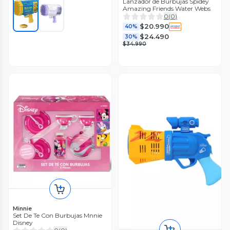
Lanzador de Burbujas Spidey
Amazing Friends Water Webs
0
(
0
)
$20.990
40%
$24.490
30%
$34.990
Minnie
Set De Te Con Burbujas Mnnie
Disney