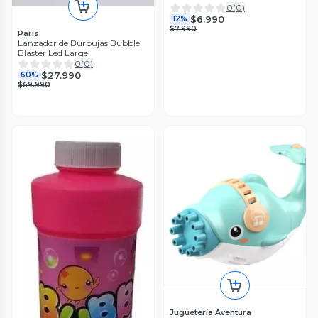
0
(
0
)
$6.990
12%
$7.990
Paris
Lanzador de Burbujas Bubble
Blaster Led Large
0
(
0
)
$27.990
60%
$69.990
Juguetería Aventura