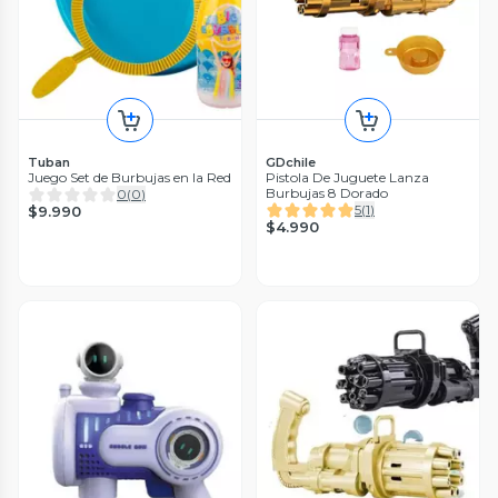
Tuban
GDchile
Juego Set de Burbujas en la Red
Pistola De Juguete Lanza
Burbujas 8 Dorado
0
(
0
)
5
(
1
)
$9.990
$4.990