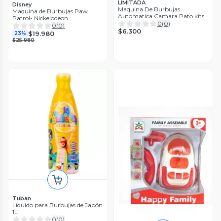
LIMITADA
Disney
Maquina De Burbujas
Maquina de Burbujas Paw
Automatica Camara Pato kits
Patrol- Nickelodeon
0
(
0
)
0
(
0
)
$6.300
$19.980
23%
$25.980
Tuban
Líquido para Burbujas de Jabón
1L
0
(
0
)