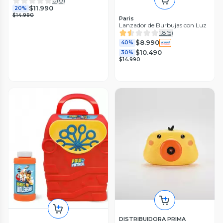
0
(
0
)
$11.990
20%
$14.990
Paris
Lanzador de Burbujas con Luz
1.8
(
5
)
$8.990
40%
$10.490
30%
$14.990
DISTRIBUIDORA PRIMA