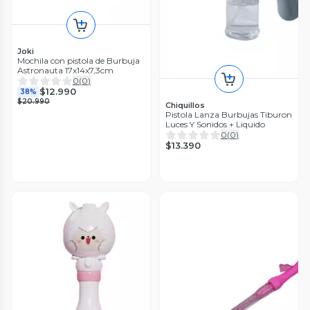
Joki
Mochila con pistola de Burbuja
Astronauta 17x14x7,3cm
0
(
0
)
$12.990
38%
$20.990
Chiquillos
Pistola Lanza Burbujas Tiburon
Luces Y Sonidos + Liquido
0
(
0
)
$13.390