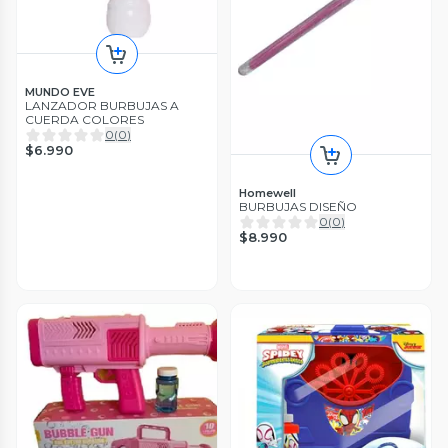
MUNDO EVE
LANZADOR BURBUJAS A
CUERDA COLORES
0
(
0
)
$6.990
Homewell
BURBUJAS DISEÑO
0
(
0
)
$8.990