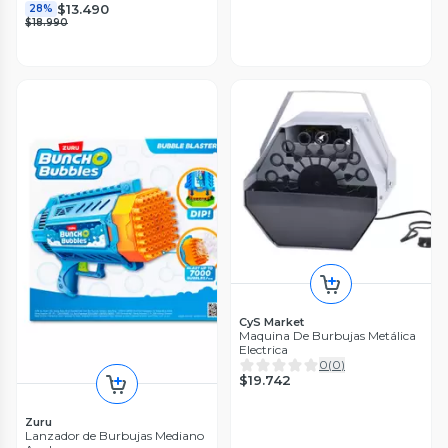
$13.490
28%
$18.990
CyS Market
Maquina De Burbujas Metálica
Electrica
0
(
0
)
$19.742
Zuru
Lanzador de Burbujas Mediano