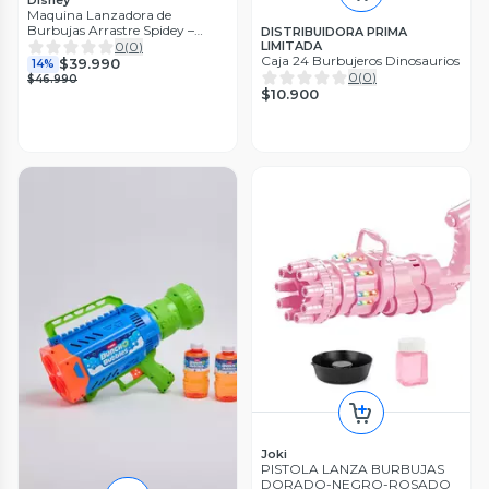
Maquina Lanzadora de
Burbujas Arrastre Spidey –
DISTRIBUIDORA PRIMA
Marvel
0
(
0
)
LIMITADA
Caja 24 Burbujeros Dinosaurios
$39.990
14%
0
(
0
)
$46.990
$10.900
Joki
PISTOLA LANZA BURBUJAS
DORADO-NEGRO-ROSADO