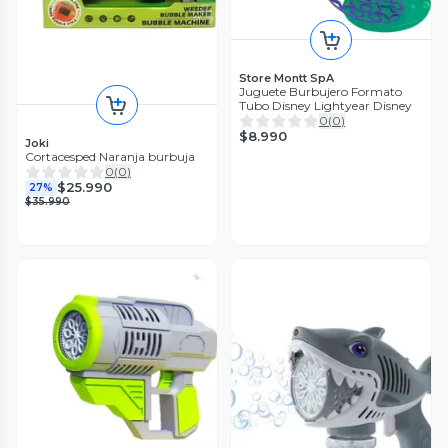
Store Montt SpA
Juguete Burbujero Formato
Tubo Disney Lightyear Disney
0
(
0
)
$8.990
Joki
Cortacesped Naranja burbuja
0
(
0
)
$25.990
27%
$35.990