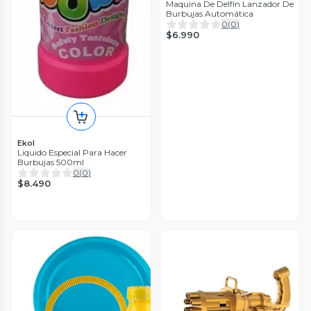
Maquina De Delfín Lanzador De
Burbujas Automática
0
(
0
)
$6.990
Ekol
Liquido Especial Para Hacer
Burbujas 500ml
0
(
0
)
$8.490