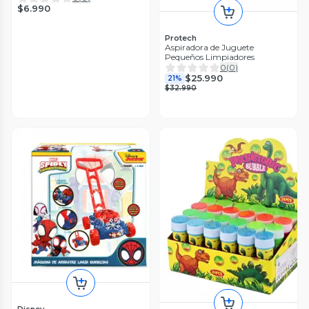
$6.990
Protech
Aspiradora de Juguete
Pequeños Limpiadores
0
(
0
)
$25.990
21%
$32.990
Disney