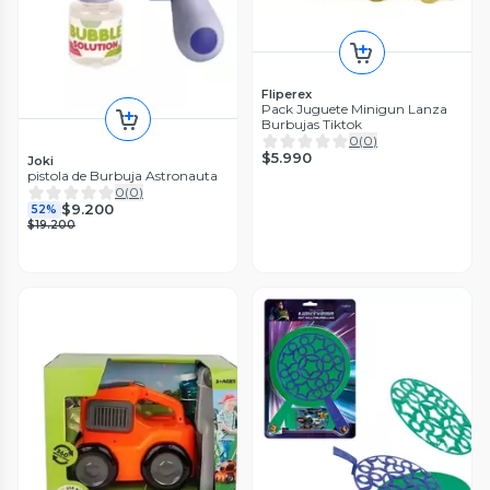
Fliperex
Pack Juguete Minigun Lanza
Burbujas Tiktok
0
(
0
)
$5.990
Joki
pistola de Burbuja Astronauta
0
(
0
)
$9.200
52%
$19.200