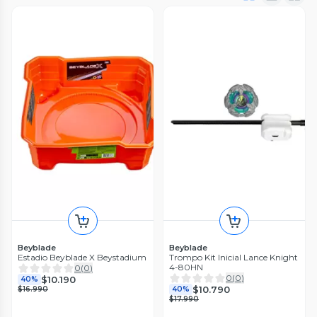
Beyblade
Beyblade
Estadio Beyblade X Beystadium
Trompo Kit Inicial Lance Knight
4-80HN
0
(
0
)
0
(
0
)
$10.190
40%
$10.790
$16.990
40%
$17.990