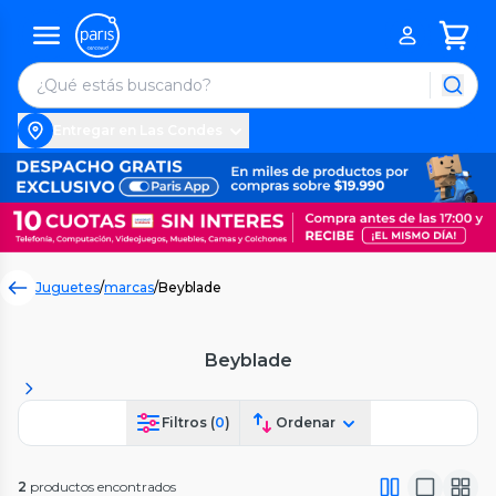
Entregar en Las Condes
Juguetes
/
marcas
/
Beyblade
Beyblade
Filtros (
0
)
Ordenar
2
productos encontrados