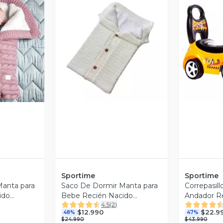
revia
Vista Previa
V
Sportime
Sportime
Manta para
Saco De Dormir Manta para
Correpasil
ido
Bebe Recién Nacido
Andador R
4.5
(
2
)
Ultrasuave
Luces y So
$12.990
$22.9
48%
47%
$24.990
$43.990