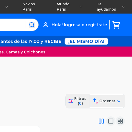
Novios
Mundo
Te
Paris
Paris
ayudamos
¡Hola! Ingresa o regístrate
Filtros
Ordenar
(
0
)