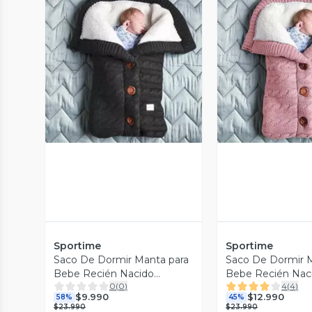
Vista Previa
Vista P
Sportime
Sportime
Saco De Dormir Manta para
Saco De Dormir 
Bebe Recién Nacido
Bebe Recién Nac
0
(
0
)
4
(
4
)
Ultrasuave
Ultrasuave
$9.990
$12.990
58%
45%
$23.990
$23.990