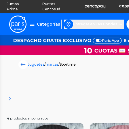
Jumbo
Puntos
Prime
Cencosud
Categorías
Entregar en Las Condes
Juguetes
/
marcas
/
Sportime
4
productos encontrados