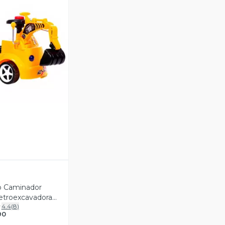
ista Previa
lo Caminador
etroexcavadora
4.4
(
8
)
nido
90