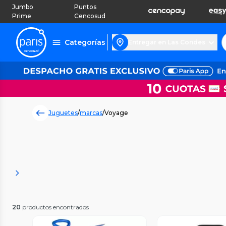
Jumbo
Puntos
Prime
Cencosud
Categorías
Entregar en Las Condes
Juguetes
/
marcas
/
Voyage
20
productos encontrados