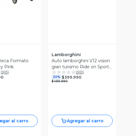
Lamborghini
eca Formato
Auto lamborghini V12 vision
y Pink
gran turismo Ride on Sports
0
(
0
)
0
(
0
)
Car for Kids., blanco
90
$399.990
20%
$499.990
egar al carro
Agregar al carro