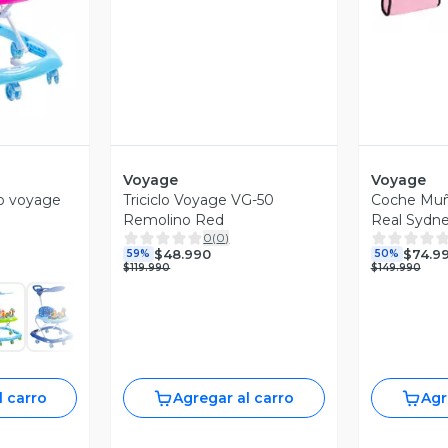
Voyage
Voyage
o voyage
Triciclo Voyage VG-50
Coche Muñ
Remolino Red
Real Sydne
0
(
0
)
$48.990
$74.9
59%
50%
$119.990
$149.990
l carro
Agregar al carro
Agr