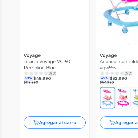
Voyage
Voyage
Triciclo Voyage VG-50
Andador con told
Remolino Blue
vgw555
0
(
0
)
0
(
0
)
$48.990
$32.990
59%
49%
$119.990
$64.990
Agregar al carro
Agregar a