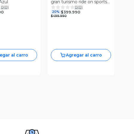
Azul
gran turismo ride on sports
0
(
0
)
0
(
0
)
car for Kids., Orange,
90
$399.990
20%
$499.990
egar al carro
Agregar al carro