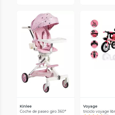
Vista P
Vista Previa
Kinlee
Voyage
Coche de paseo giro 360°
triciclo voyage lib