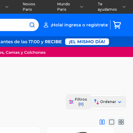
Novios
Mundo
Te
Paris
Paris
ayudamos
¡Hola! Ingresa o regístrate
Filtros
Ordenar
(
0
)