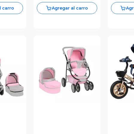
l carro
Agregar al carro
Agr
revia
Vista Previa
V