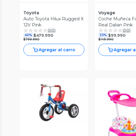
Toyota
Voyage
Auto Toyota Hilux Rugged X
Coche Muñeca F
12V Pink
Real Dalian Pink
0
(
0
)
0
(
0
)
$479.990
$99.990
40%
33%
$799.990
$149.990
Agregar al carro
Agregar a
Vista Previa
Vista P