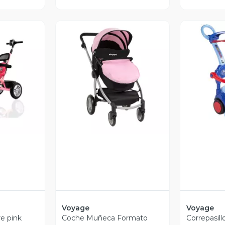
revia
Vista Previa
V
Voyage
Voyage
re pink
Coche Muñeca Formato
Correpasill