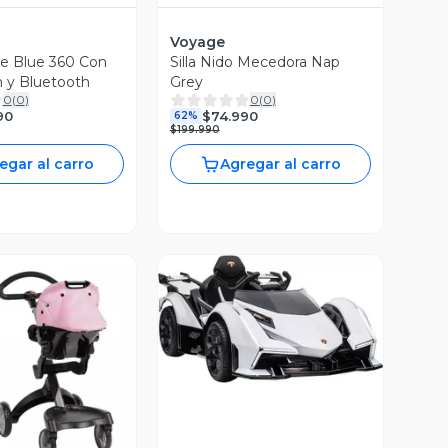
Voyage
ore Blue 360 Con
Silla Nido Mecedora Nap
n y Bluetooth
Grey
0
(
0
)
0
(
0
)
90
$74.990
62%
$199.990
egar al carro
Agregar al carro
Vista Previa
ista Previa