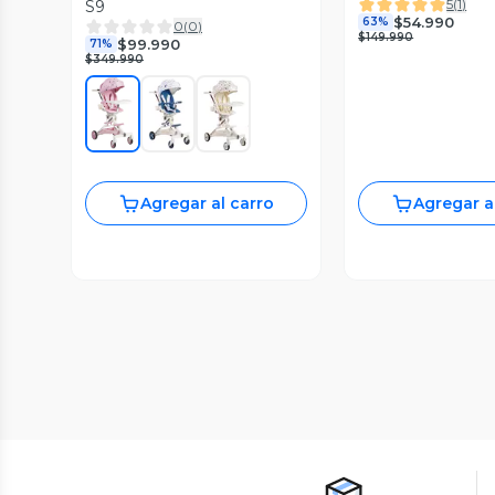
5
(
1
)
S9
$54.990
63%
0
(
0
)
$149.990
$99.990
71%
$349.990
Agregar al carro
Agregar a