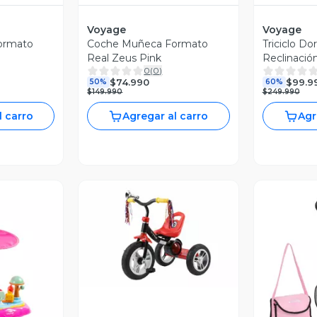
Voyage
Voyage
ormato
Coche Muñeca Formato
Triciclo D
Real Zeus Pink
Reclinació
0
(
0
)
$74.990
$99.9
50%
60%
$149.990
$249.990
l carro
Agregar al carro
Agr
Vista Previa
V
revia