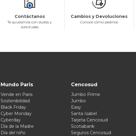
Contáctanos
Cambios y Devoluciones
Te ayudamos con dudas y
Conoce cómo pedirlos
solicitudes
Mundo Paris
Cencosud
Vende en Paris
Jumbo Prime
Sostenibilidad
Jumbo
Black Friday
Easy
Cyber Monday
Santa Isabel
Cyberday
Tarjeta Cencosud
Día de la Madre
Scotiabank
Día del niño
Seguros Cencosud