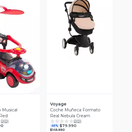
Vista Previa
ista Previa
Voyage
o Musical
Coche Muñeca Formato
 Red
Real Nebula Cream
0
(
0
)
0
(
0
)
90
$79.990
46%
$149.990