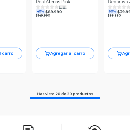
Real Atenas Pink
Deportivo 
0
(
0
)
$89.990
$39.9
40%
60%
$149.990
$99.990
l carro
Agregar al carro
Agr
Has visto
20
de
20
productos