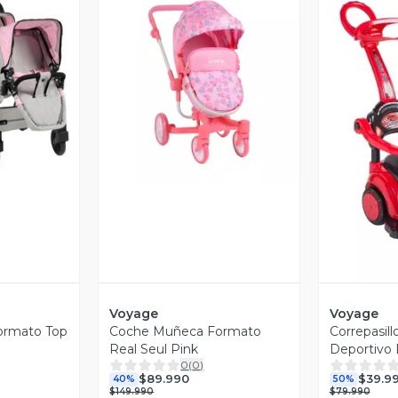
revia
Vista Previa
V
Voyage
Voyage
ormato Top
Coche Muñeca Formato
Correpasill
Real Seul Pink
Deportivo
0
(
0
)
$89.990
$39.9
40%
50%
$149.990
$79.990