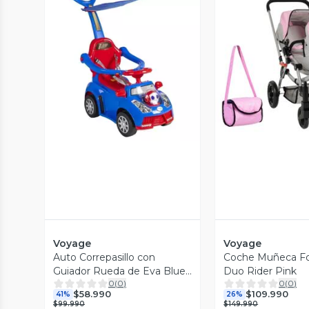
Vista Previa
Vista P
Voyage
Voyage
Auto Correpasillo con
Coche Muñeca F
Guiador Rueda de Eva Blue
Duo Rider Pink
0
(
0
)
0
(
0
)
L
$58.990
$109.990
41%
26%
$99.990
$149.990