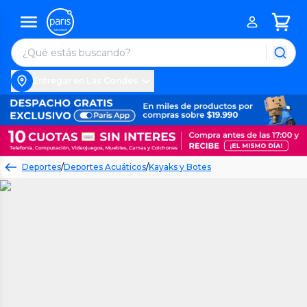
Entregar en Las Condes
Deportes
/
Deportes Acuáticos
/
Kayaks y Botes