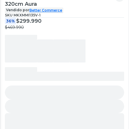
320cm Aura
Vendido por
Better Commerce
SKU
MKXMMI135V-1
$299.990
36%
$469.990