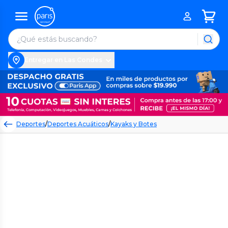
Entregar en Las Condes
Deportes
/
Deportes Acuáticos
/
Kayaks y Botes