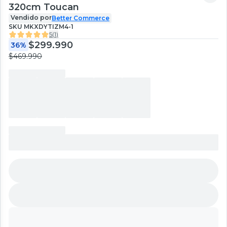
320cm Toucan
Vendido por
Better Commerce
SKU
MKXDYTIZM4-1
5
(
1
)
$299.990
36%
$469.990