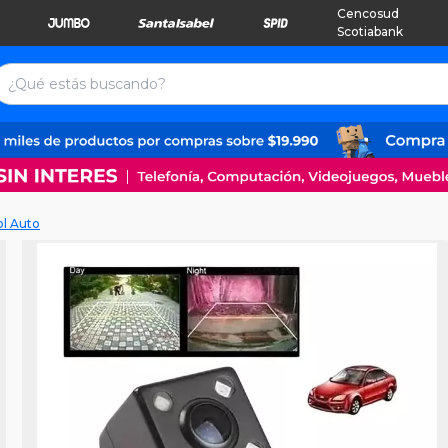
Cencosud
Scotiabank
ol Auto