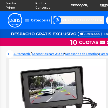
Jumbo
Puntos
Prime
Cencosud
Categorías
Entregar en Las Condes
Automotriz
/
Accesorios para Autos
/
Accesorios de Exterior
/
Paras