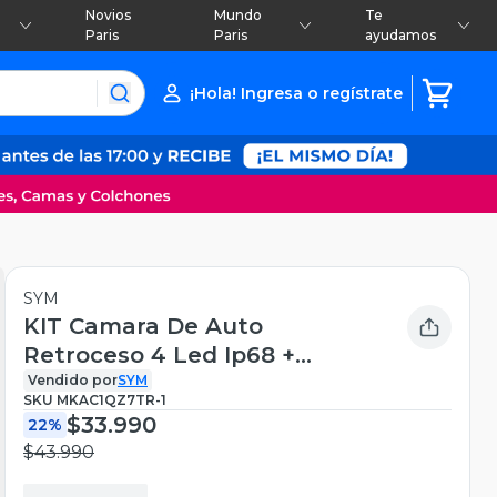
Novios
Mundo
Te
Paris
Paris
ayudamos
¡Hola! Ingresa o regístrate
SYM
KIT Camara De Auto
Retroceso 4 Led Ip68 +
Pantalla 4.3
Vendido por
SYM
SKU
MKAC1QZ7TR-1
$33.990
22%
$43.990