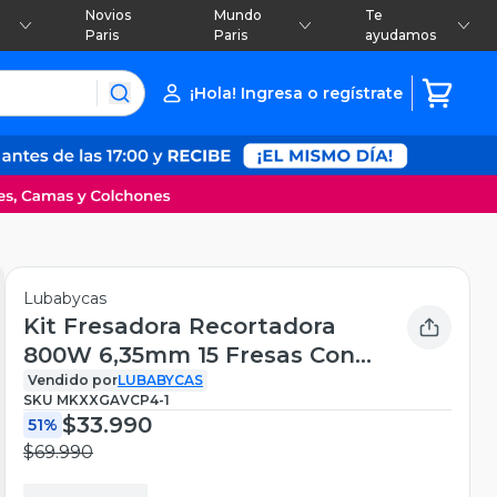
Novios
Mundo
Te
Paris
Paris
ayudamos
¡Hola! Ingresa o regístrate
Lubabycas
Kit Fresadora Recortadora
800W 6,35mm 15 Fresas Con
Caja K01
Vendido por
LUBABYCAS
SKU
MKXXGAVCP4-1
$33.990
51%
$69.990