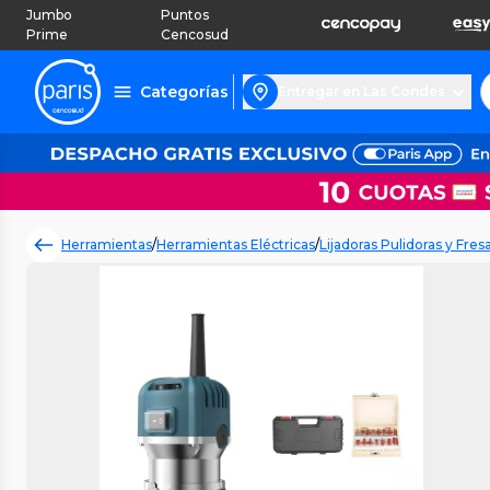
Jumbo
Puntos
Prime
Cencosud
Categorías
Entregar en Las Condes
Herramientas
/
Herramientas Eléctricas
/
Lijadoras Pulidoras y Fres