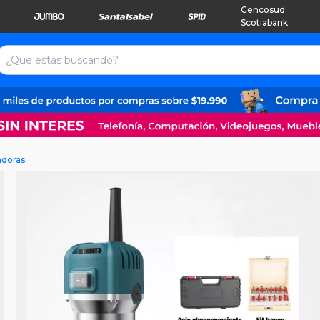
Cencosud
Scotiabank
adoras