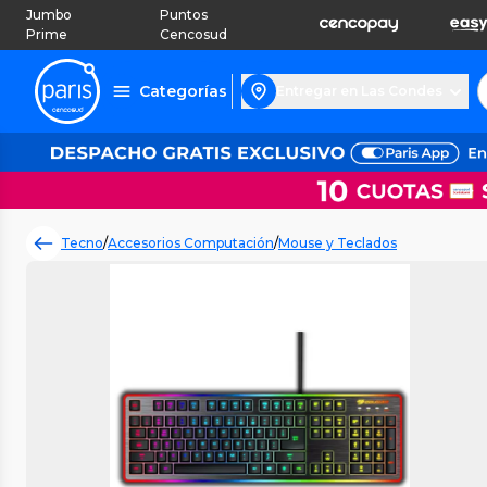
Jumbo
Puntos
Prime
Cencosud
Categorías
Entregar en Las Condes
Tecno
/
Accesorios Computación
/
Mouse y Teclados