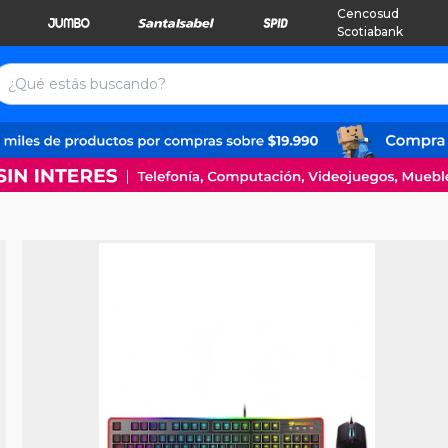
Cencosud
Scotiabank