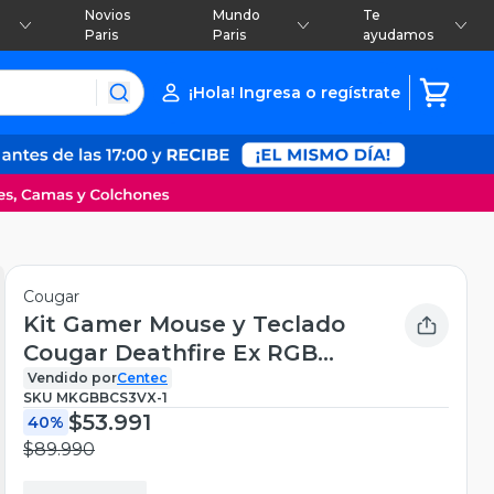
Novios
Mundo
Te
Paris
Paris
ayudamos
¡Hola! Ingresa o regístrate
Cougar
Kit Gamer Mouse y Teclado
Cougar Deathfire Ex RGB
Anti-Ghosting
Vendido por
Centec
SKU
MKGBBCS3VX-1
$53.991
40%
$89.990