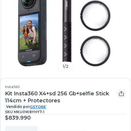
1
/
2
Insta360
Kit Insta360 X4+sd 256 Gb+selfie Stick
114cm + Protectores
Vendido por
GSTORE
SKU
MKU0W8YHY7-1
$839.990