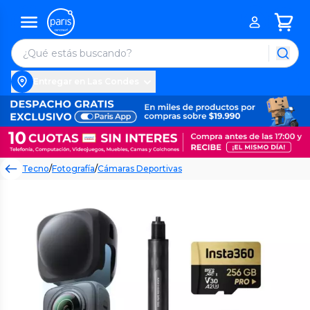
Entregar en Las Condes
Tecno
/
Fotografía
/
Cámaras Deportivas