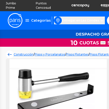
Jumbo
Puntos
Prime
Cencosud
Categorías
Entregar en Las Condes
Construcción
/
Pisos y Porcelanatos
/
Pisos Flotantes
/
Pisos Flotant