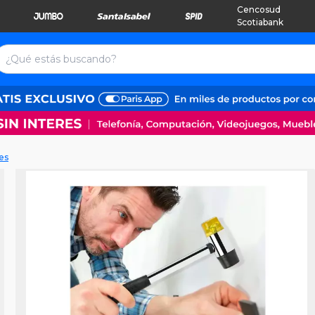
Cencosud
Scotiabank
es