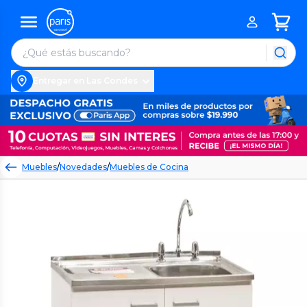
Entregar en Las Condes
Muebles
/
Novedades
/
Muebles de Cocina