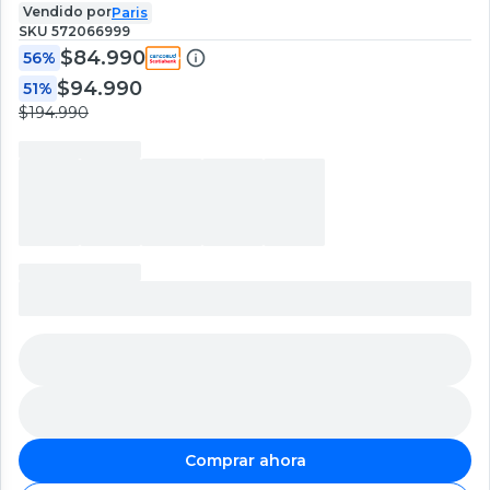
Vendido por
Paris
SKU
572066999
$84.990
56%
$94.990
51%
$194.990
Comprar ahora