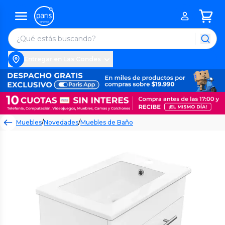
Entregar en Las Condes
Muebles
/
Novedades
/
Muebles de Baño