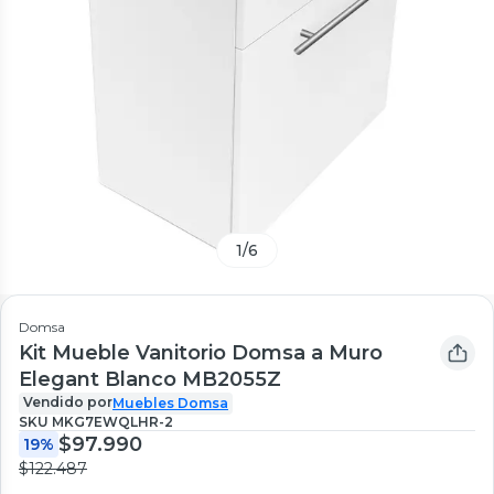
1
/
6
Domsa
Kit Mueble Vanitorio Domsa a Muro
Elegant Blanco MB2055Z
Vendido por
Muebles Domsa
SKU
MKG7EWQLHR-2
$97.990
19%
$122.487