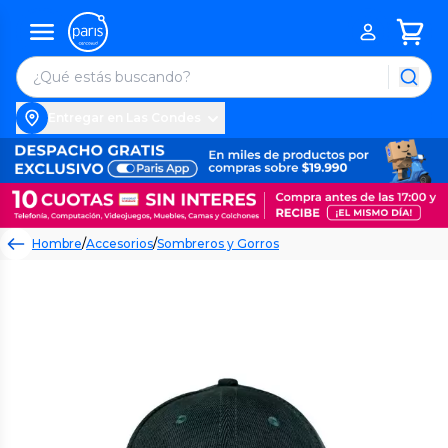
Entregar en Las Condes
Hombre
/
Accesorios
/
Sombreros y Gorros