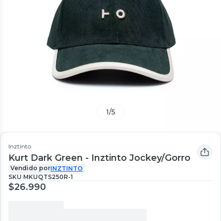
1
/
5
Inztinto
Kurt Dark Green - Inztinto Jockey/Gorro
Vendido por
INZTINTO
SKU
MKUQTS250R-1
$26.990