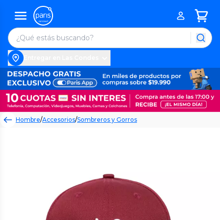
Entregar en Las Condes
Hombre
/
Accesorios
/
Sombreros y Gorros