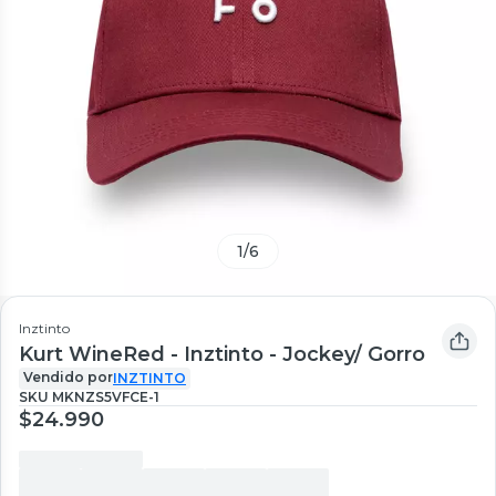
1
/
6
Inztinto
Kurt WineRed - Inztinto - Jockey/ Gorro
Vendido por
INZTINTO
SKU
MKNZS5VFCE-1
$24.990