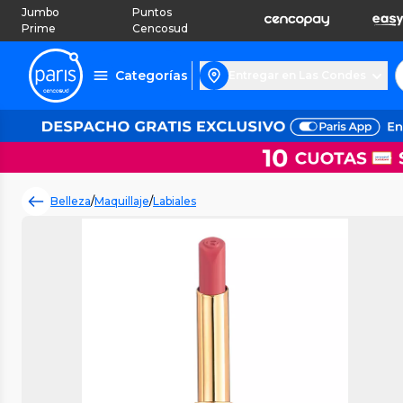
Jumbo
Puntos
Prime
Cencosud
Categorías
Entregar en Las Condes
Belleza
/
Maquillaje
/
Labiales