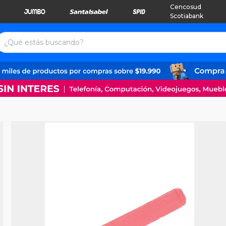
Cencosud
Scotiabank