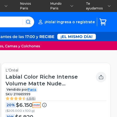
Novios
Mundo
Te
Paris
Paris
ayudamos
¡Hola! Ingresa o regístrate
L'Oréal
Labial Color Riche Intense
Volume Matte Nude
Admirable 2.6g
Vendido por
Paris
SKU
211665999
4.8
(
8
)
$6.150
20%
(
$205.000 x 100 g
)
$6.920
10%