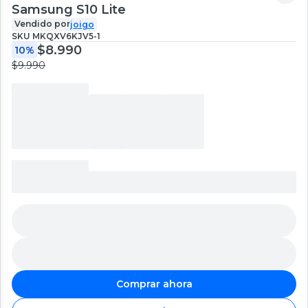
Samsung S10 Lite
Vendido por
joigo
SKU
MKQXV6KJV5-1
$8.990
10%
$9.990
Comprar ahora