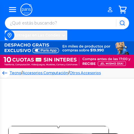
Entregar en Las Condes
Tecno
/
Accesorios Computación
/
Otros Accesorios