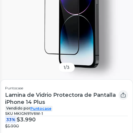
1
/
3
Puntocase
Lamina de Vidrio Protectora de Pantalla
iPhone 14 Plus
Vendido por
Puntocase
SKU
MKIGN91V6W-1
$3.990
33%
$5.990