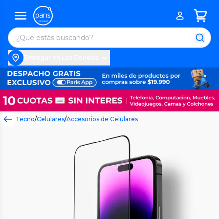
Entregar en Las Condes
Tecno
/
Celulares
/
Accesorios de Celulares