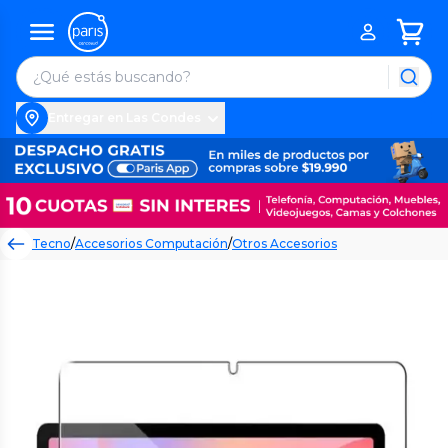
Entregar en Las Condes
Tecno
/
Accesorios Computación
/
Otros Accesorios