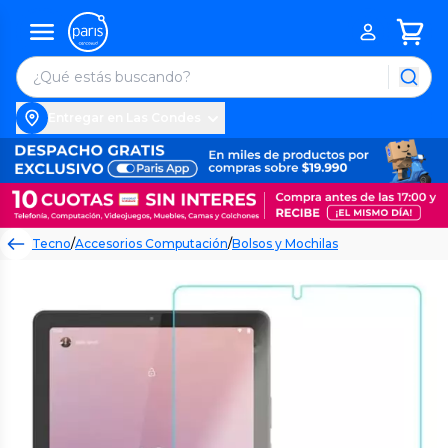
Entregar en Las Condes
Tecno
/
Accesorios Computación
/
Bolsos y Mochilas