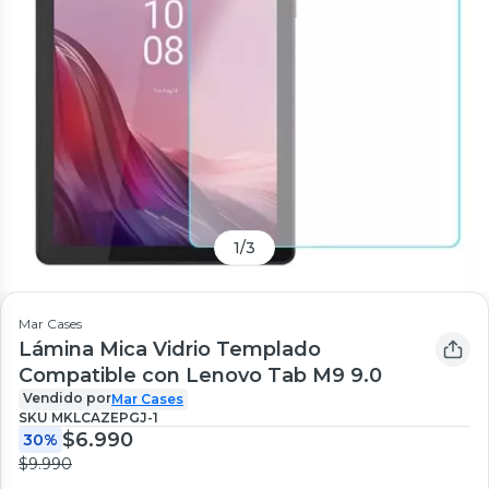
1
/
3
Mar Cases
Lámina Mica Vidrio Templado
Compatible con Lenovo Tab M9 9.0
Vendido por
Mar Cases
SKU
MKLCAZEPGJ-1
$6.990
30%
$9.990