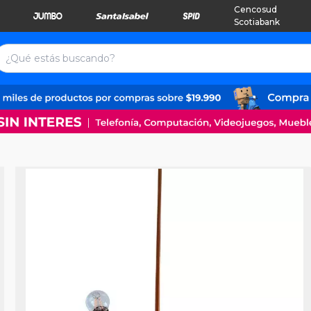
Cencosud
Scotiabank