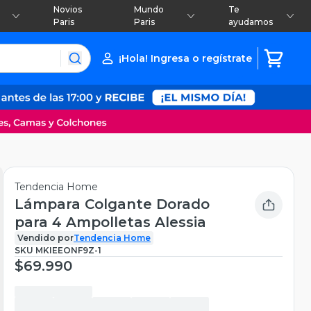
Novios
Mundo
Te
Paris
Paris
ayudamos
¡Hola! Ingresa o regístrate
Tendencia Home
Lámpara Colgante Dorado
para 4 Ampolletas Alessia
Vendido por
Tendencia Home
SKU
MKIEEONF9Z-1
$69.990