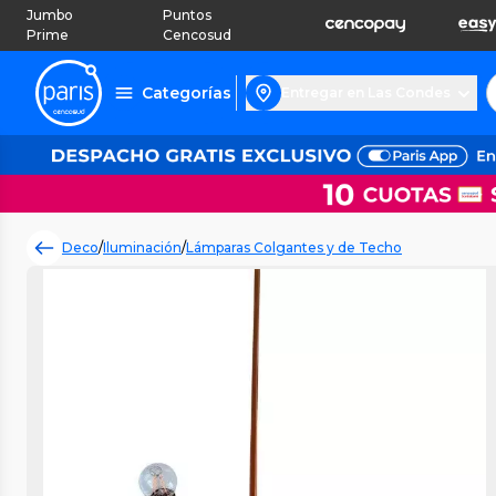
Jumbo
Puntos
Prime
Cencosud
Categorías
Entregar en Las Condes
Deco
/
Iluminación
/
Lámparas Colgantes y de Techo