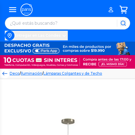
Entregar en Las Condes
Deco
/
Iluminación
/
Lámparas Colgantes y de Techo