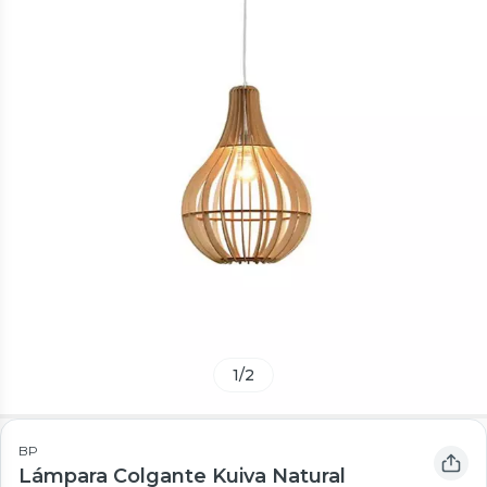
1
/
2
BP
Lámpara Colgante Kuiva Natural